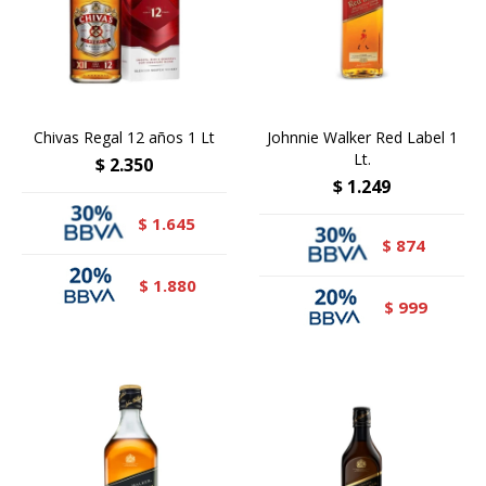
Chivas Regal 12 años 1 Lt
Johnnie Walker Red Label 1
Lt.
$
2.350
$
1.249
1.645
$
874
$
1.880
$
999
$