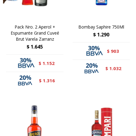
Pack Nro. 2 Aperol +
Bombay Saphire 750Ml
Espumante Grand Cuveé
$
1.290
Brut Varela Zarranz
$
1.645
903
$
1.152
$
1.032
$
1.316
$