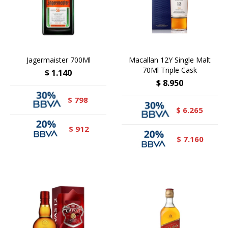
Jagermaister 700Ml
Macallan 12Y Single Malt
70Ml Triple Cask
$
1.140
$
8.950
798
$
6.265
$
912
$
7.160
$