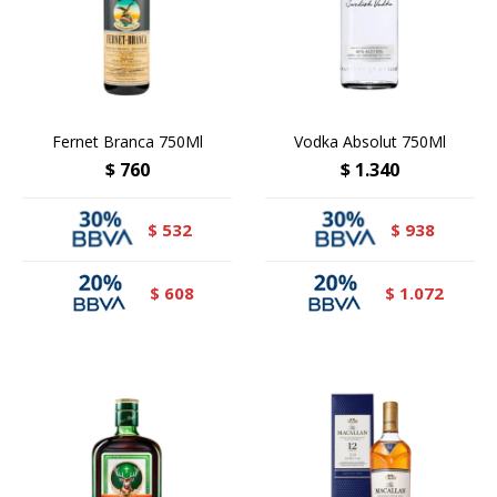
Fernet Branca 750Ml
Vodka Absolut 750Ml
$
760
$
1.340
532
938
$
$
608
1.072
$
$