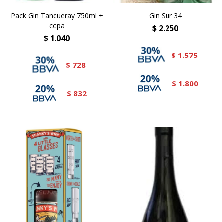
Pack Gin Tanqueray 750ml +
Gin Sur 34
copa
$
2.250
$
1.040
1.575
$
728
$
1.800
$
832
$