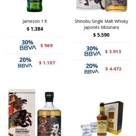
Jameson 1 lt
Shinobu Single Malt Whisky
japonés Mizunara
$
1.384
$
5.590
969
$
3.913
$
1.107
$
4.472
$