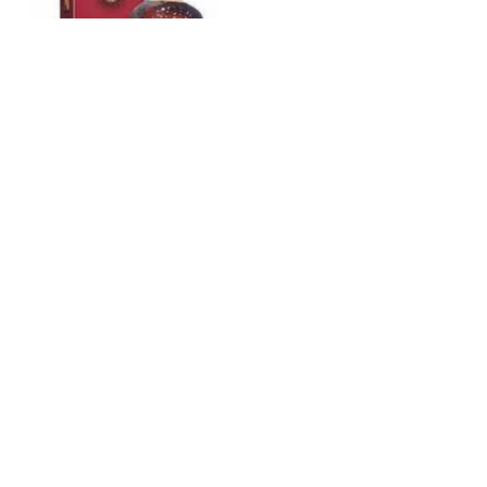
Sandy Mac
$
1.149
804
$
919
$
MOSTRANDO
27
DE
27