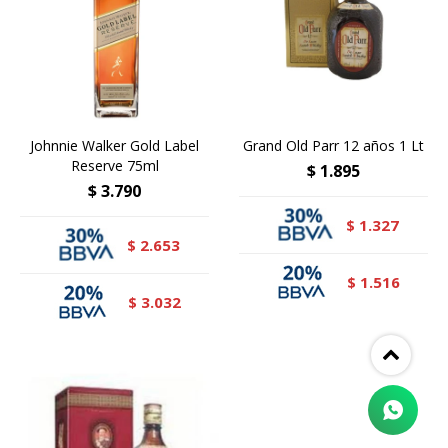
Johnnie Walker Gold Label
Grand Old Parr 12 años 1 Lt
Reserve 75ml
$
1.895
$
3.790
1.327
$
2.653
$
1.516
$
3.032
$