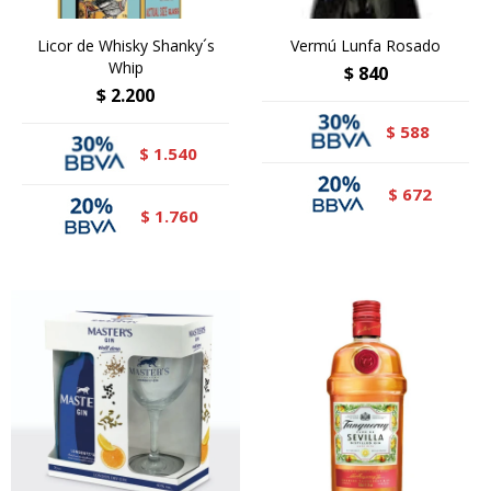
Licor de Whisky Shanky´s
Vermú Lunfa Rosado
Whip
$
840
$
2.200
588
$
1.540
$
672
$
1.760
$