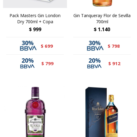
Pack Masters Gin London
Gin Tanqueray Flor de Sevilla
Dry 700ml + Copa
700ml
$
999
$
1.140
699
798
$
$
799
912
$
$