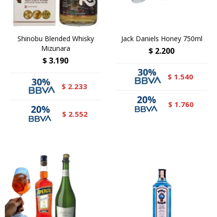
Shinobu Blended Whisky
Jack Daniels Honey 750ml
Mizunara
$
2.200
$
3.190
1.540
$
2.233
$
1.760
$
2.552
$