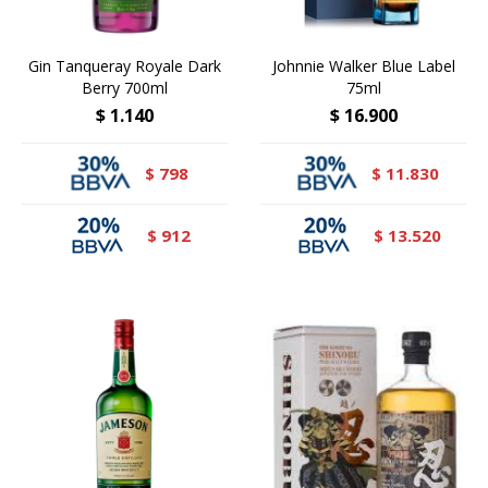
Gin Tanqueray Royale Dark
Johnnie Walker Blue Label
Berry 700ml
75ml
$
1.140
$
16.900
798
11.830
$
$
912
13.520
$
$