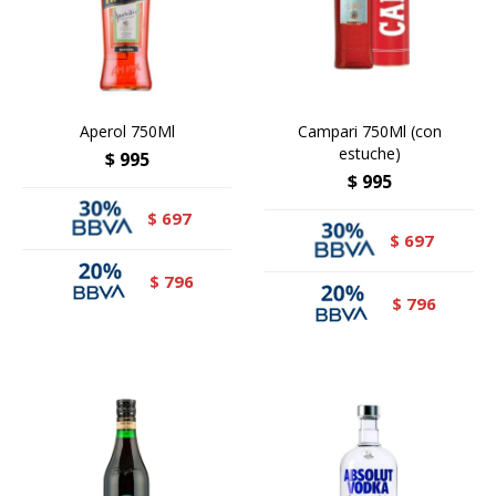
Aperol 750Ml
Campari 750Ml (con
estuche)
$
995
$
995
697
$
697
$
796
$
796
$