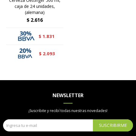
Cerveza Oettinger 500 ml,
caja de 24 unidades,
(alemana)
$
2.616
1.831
$
2.093
$
NEWSLETTER
¡Suscribite y recibí todas nuestras novedades!
SUSCRIBIRME