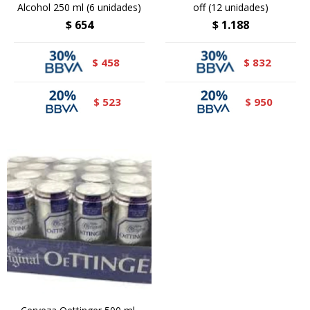
Alcohol 250 ml (6 unidades)
off (12 unidades)
$
654
$
1.188
458
832
$
$
523
950
$
$