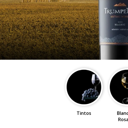
Tintos
Blan
Ros