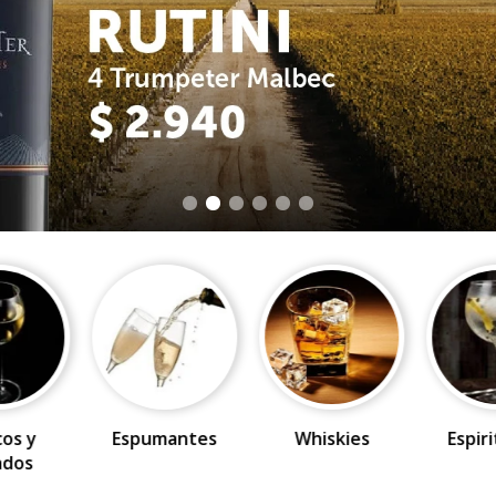
cos y
Espumantes
Whiskies
Espir
ados