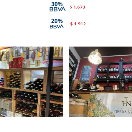
1.673
$
1.912
$