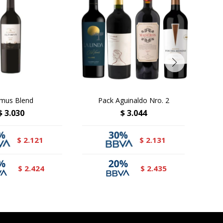
imus Blend
Pack Aguinaldo Nro. 2
$
3.030
$
3.044
2.121
2.131
$
$
2.424
2.435
$
$