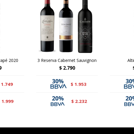
rapé 2020
3 Reserva Cabernet Sauvignon
Alt
9
$
2.790
1.749
1.953
$
1.999
2.232
$
$