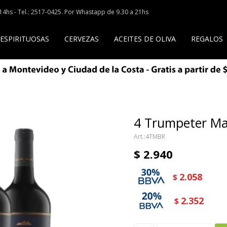
a 14hs - Tel.: 2517-0425. Por Whastapp de 9.30 a 21hs
 ESPIRITUOSAS
CERVEZAS
ACEITES DE OLIVA
REGALOS
4 Trumpeter Mal
4TMBR
$
2.940
2.058
$
2.352
$