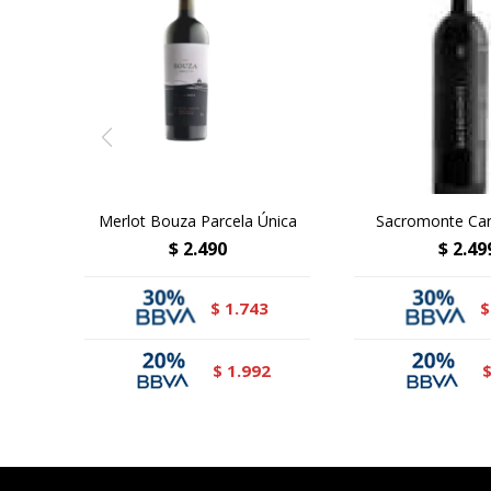
Merlot Bouza Parcela Única
Sacromonte Ca
$
2.490
$
2.49
1.743
$
$
1.992
$