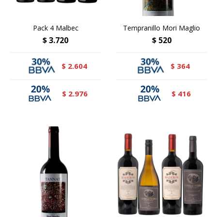
Pack 4 Malbec
Tempranillo Mori Maglio
$
3.720
$
520
2.604
364
$
$
2.976
416
$
$