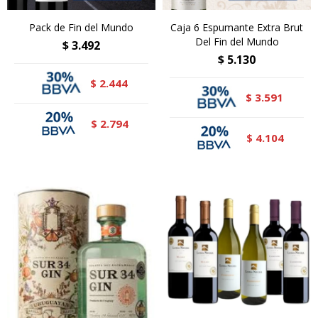
Pack de Fin del Mundo
Caja 6 Espumante Extra Brut
Del Fin del Mundo
$
3.492
$
5.130
2.444
$
3.591
$
2.794
$
4.104
$