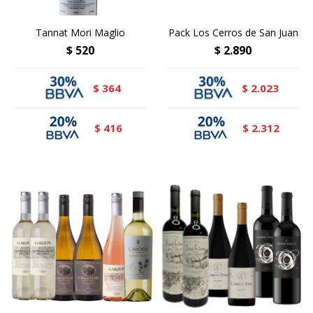
Tannat Mori Maglio
Pack Los Cerros de San Juan
$
520
$
2.890
364
2.023
$
$
416
2.312
$
$