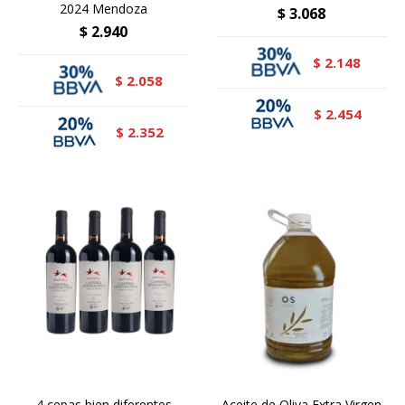
2024 Mendoza
$
3.068
$
2.940
2.148
$
2.058
$
2.454
$
2.352
$
4 cepas bien diferentes
Aceite de Oliva Extra Virgen