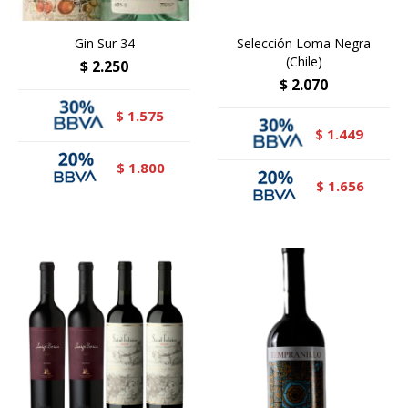
Gin Sur 34
Selección Loma Negra
(Chile)
$
2.250
$
2.070
1.575
$
1.449
$
1.800
$
1.656
$