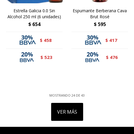
Estrella Galicia 0.0 Sin
Espumante Berberana Cava
Alcohol 250 ml (6 unidades)
Brut Rosé
$
654
$
595
458
417
$
$
523
476
$
$
MOSTRANDO
24
DE
43
VER MÁS