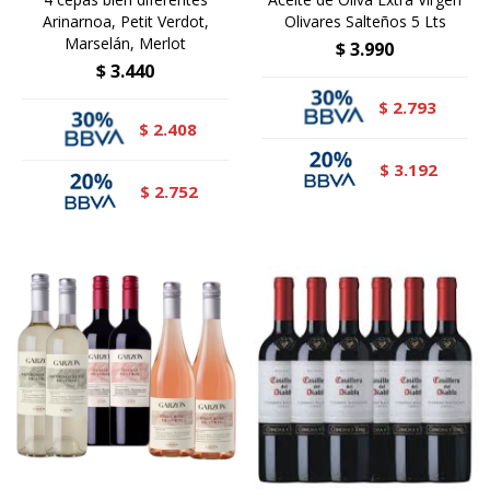
Arinarnoa, Petit Verdot,
Olivares Salteños 5 Lts
Marselán, Merlot
$
3.990
$
3.440
2.793
$
2.408
$
3.192
$
2.752
$