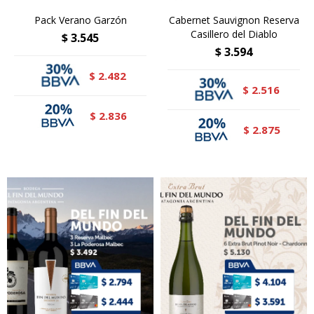
Pack Verano Garzón
Cabernet Sauvignon Reserva
Casillero del Diablo
$
3.545
$
3.594
2.482
$
2.516
$
2.836
$
2.875
$