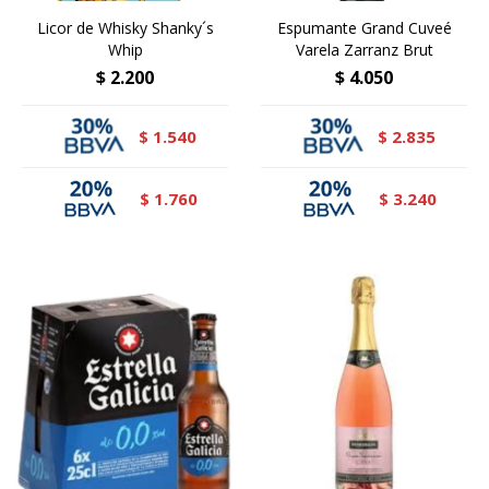
Licor de Whisky Shanky´s
Espumante Grand Cuveé
Whip
Varela Zarranz Brut
$
2.200
$
4.050
1.540
2.835
$
$
1.760
3.240
$
$