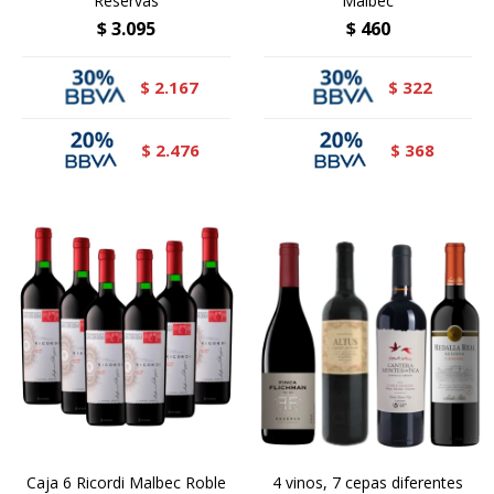
Reservas
Malbec
$
3.095
$
460
2.167
322
$
$
2.476
368
$
$
Caja 6 Ricordi Malbec Roble
4 vinos, 7 cepas diferentes