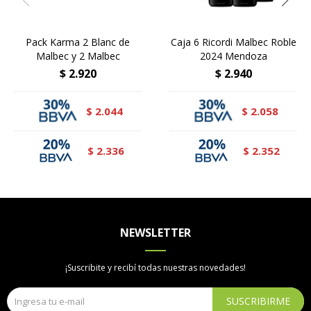
Pack Karma 2 Blanc de
Caja 6 Ricordi Malbec Roble
Malbec y 2 Malbec
2024 Mendoza
$
2.920
$
2.940
2.044
2.058
$
$
2.336
2.352
$
$
NEWSLETTER
¡Suscribite y recibí todas nuestras novedades!
SUSCRIBIRME