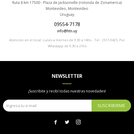
Ruta 8 km 17500 - Plaza de Jacksonville (rotonda de Zonamerica)
Montevideo
,
Montevideo
Uruguay
09554-7178
info@htn.uy
Atención en el local: Lunes a Viernes de 9.30 a 14hs - Tel.: 2517-0425. Por
Whastapp de 9.30 a 21hs
NEWSLETTER
¡Suscribite y recibí todas nuestras novedades!
SUSCRIBIRME


