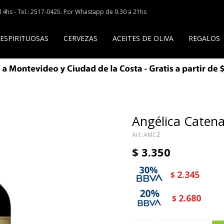
a 14hs - Tel.: 2517-0425. Por Whastapp de 9.30 a 21hs
 ESPIRITUOSAS
CERVEZAS
ACEITES DE OLIVA
REGALOS
Angélica Catena
AMCZ
$
3.350
2.345
$
2.680
$