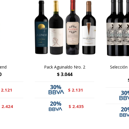
lend
Pack Aguinaldo Nro. 2
Selección
0
$
3.044
2.121
2.131
$
2.424
2.435
$
$