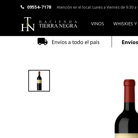
09554-7178
Atención en el local: Lunes a Viernes de 9.30 
VINOS
WHISKIES Y