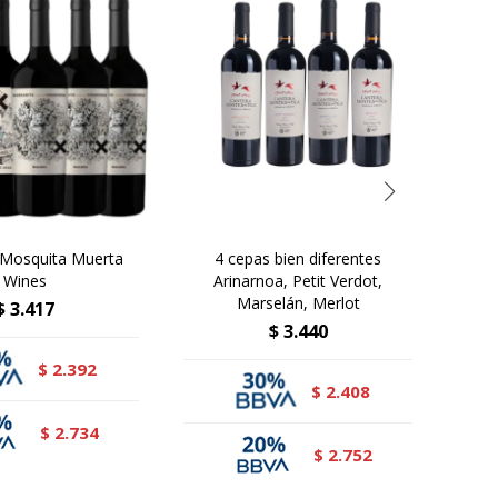
 Mosquita Muerta
4 cepas bien diferentes
E
Wines
Arinarnoa, Petit Verdot,
Famig
Marselán, Merlot
$
3.417
$
3.440
2.392
$
2.408
$
2.734
$
2.752
$