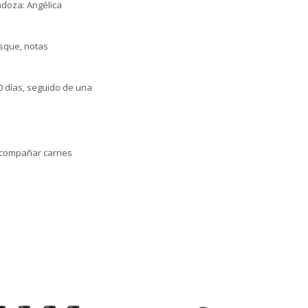
ndoza: Angélica
osque, notas
0 días, seguido de una
 acompañar carnes