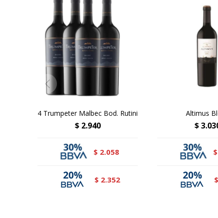
4 Trumpeter Malbec Bod. Rutini
Altimus B
$
2.940
$
3.03
2.058
$
$
2.352
$