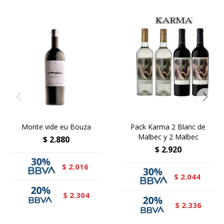
Monte vide eu Bouza
Pack Karma 2 Blanc de
Malbec y 2 Malbec
$
2.880
$
2.920
2.016
$
2.044
$
2.304
$
2.336
$