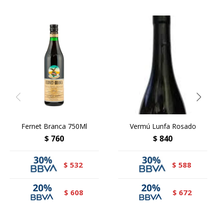
Fernet Branca 750Ml
Vermú Lunfa Rosado
$
760
$
840
532
588
$
$
608
672
$
$