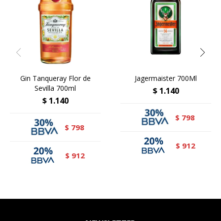
Gin Tanqueray Flor de
Jagermaister 700Ml
Sevilla 700ml
$
1.140
$
1.140
798
$
798
$
912
$
912
$