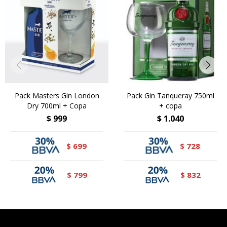
Pack Masters Gin London
Pack Gin Tanqueray 750ml
Dry 700ml + Copa
+ copa
$
999
$
1.040
699
728
$
$
799
832
$
$