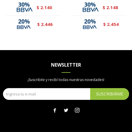
2.140
2.148
$
$
2.446
2.454
$
$
NEWSLETTER
¡Suscribite y recibí todas nuestras novedades!
SUSCRIBIRME


