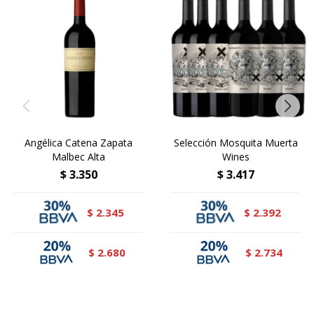
Angélica Catena Zapata
Selección Mosquita Muerta
Malbec Alta
Wines
$
3.350
$
3.417
2.345
2.392
$
$
2.680
2.734
$
$