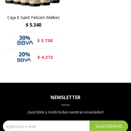
Caja 6 Saint Felicien Malbec
$
5.340
3.738
$
4.272
$
NEWSLETTER
¡Suscribite y recibí todas nuestras novedades!
SUSCRIBIRME