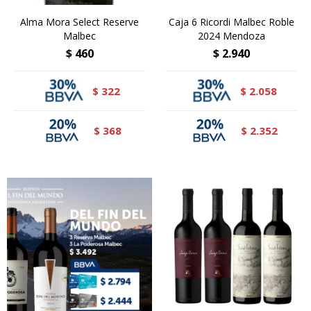
Alma Mora Select Reserve
Caja 6 Ricordi Malbec Roble
Malbec
2024 Mendoza
$
460
$
2.940
322
2.058
$
$
368
2.352
$
$