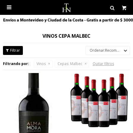

VINOS CEPA MALBEC
Recomendados
Filtrando por:
Vinos
Cepas:
Malbec
Quitar filtros