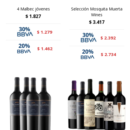
4 Malbec jóvenes
Selección Mosquita Muerta
Wines
$
1.827
$
3.417
1.279
$
2.392
$
1.462
$
2.734
$