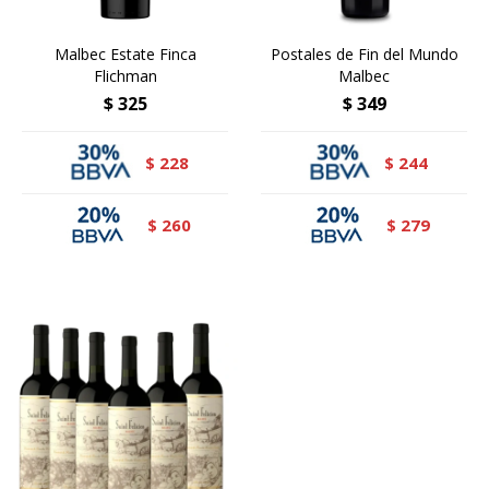
Malbec Estate Finca
Postales de Fin del Mundo
Flichman
Malbec
$
325
$
349
228
244
$
$
260
279
$
$