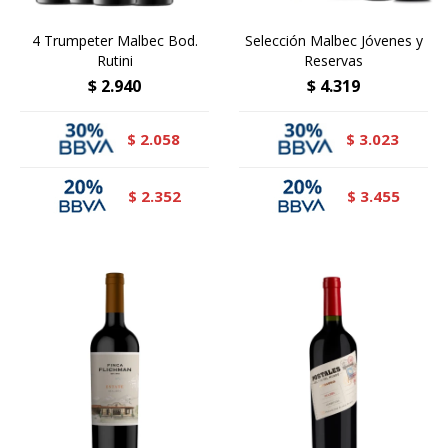
4 Trumpeter Malbec Bod.
Selección Malbec Jóvenes y
Rutini
Reservas
$
2.940
$
4.319
2.058
3.023
$
$
2.352
3.455
$
$