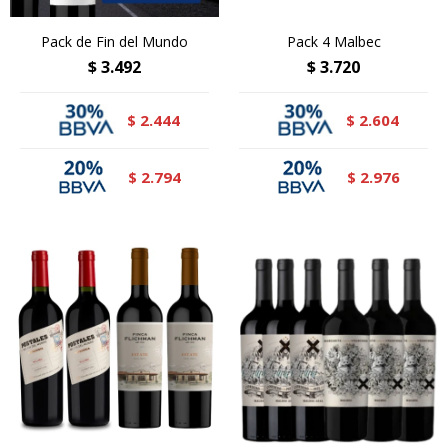
Pack de Fin del Mundo
Pack 4 Malbec
$
3.492
$
3.720
2.444
2.604
$
$
2.794
2.976
$
$