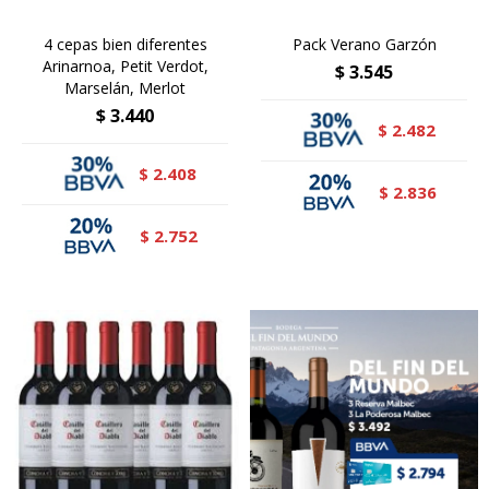
4 cepas bien diferentes
Pack Verano Garzón
Arinarnoa, Petit Verdot,
$
3.545
Marselán, Merlot
$
3.440
2.482
$
2.408
$
2.836
$
2.752
$