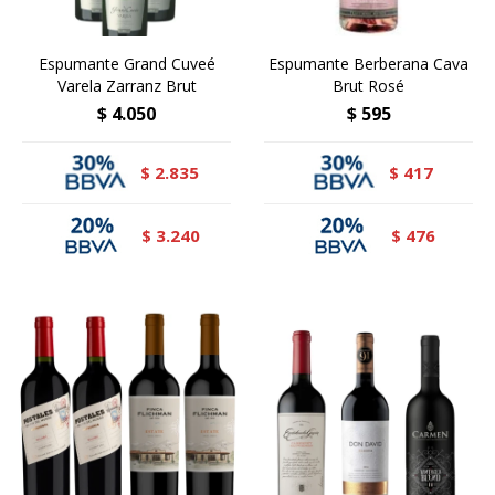
Espumante Grand Cuveé
Espumante Berberana Cava
Varela Zarranz Brut
Brut Rosé
$
4.050
$
595
2.835
417
$
$
3.240
476
$
$