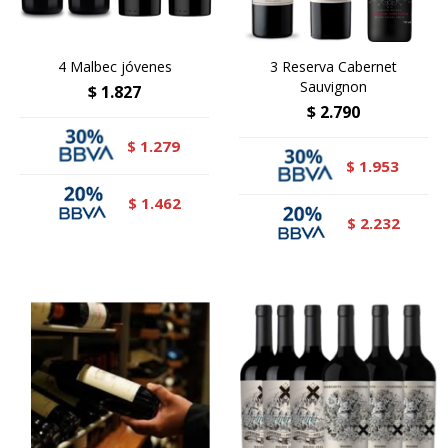
4 Malbec jóvenes
3 Reserva Cabernet
Sauvignon
$
1.827
$
2.790
1.279
$
1.953
$
1.462
$
2.232
$