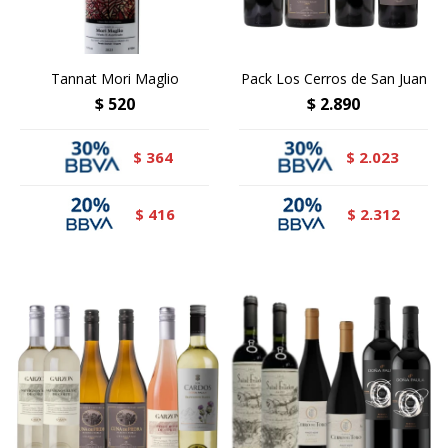
Tannat Mori Maglio
Pack Los Cerros de San Juan
$
520
$
2.890
364
2.023
$
$
416
2.312
$
$