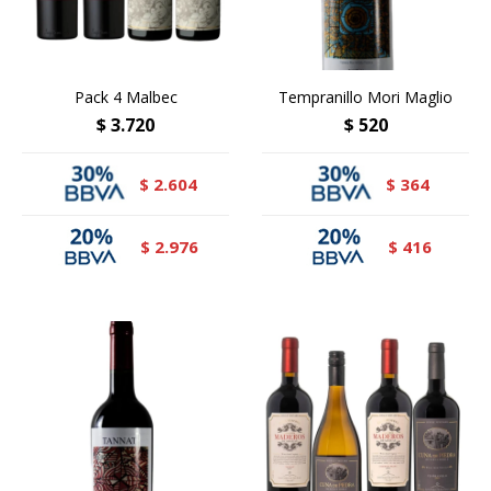
Pack 4 Malbec
Tempranillo Mori Maglio
$
3.720
$
520
2.604
364
$
$
2.976
416
$
$