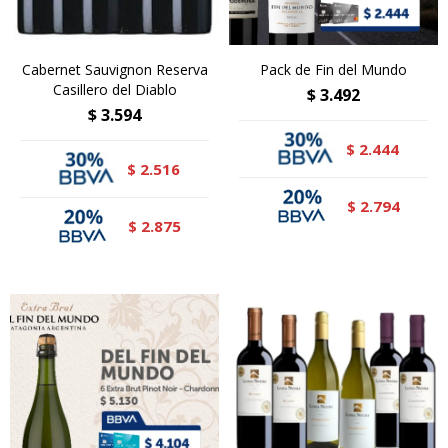
Cabernet Sauvignon Reserva
Pack de Fin del Mundo
Casillero del Diablo
$
3.492
$
3.594
2.444
$
2.516
$
2.794
$
2.875
$