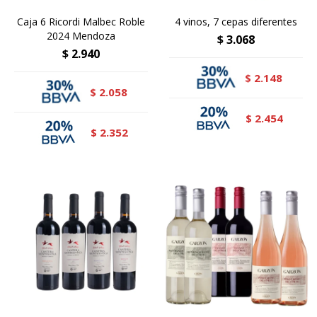
Caja 6 Ricordi Malbec Roble
4 vinos, 7 cepas diferentes
2024 Mendoza
$
3.068
$
2.940
2.148
$
2.058
$
2.454
$
2.352
$