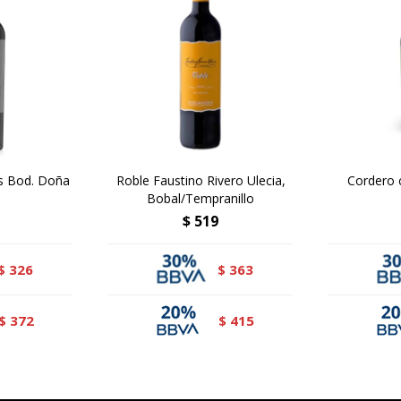
s Bod. Doña
Roble Faustino Rivero Ulecia,
Cordero 
Bobal/Tempranillo
$
519
326
363
$
$
372
415
$
$