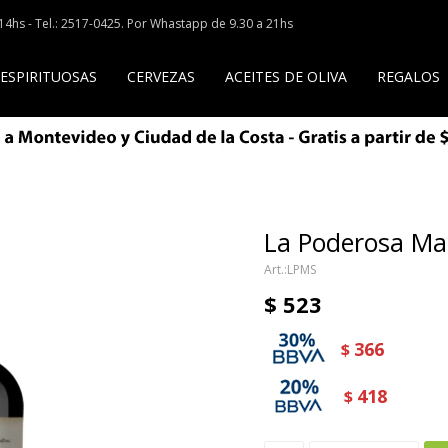
a 14hs - Tel.: 2517-0425. Por Whastapp de 9.30 a 21hs
 ESPIRITUOSAS
CERVEZAS
ACEITES DE OLIVA
REGALOS
La Poderosa Ma
LPMS
$
523
366
$
418
$