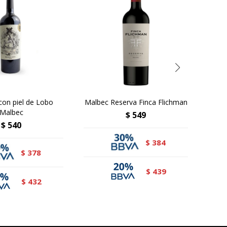
con piel de Lobo
Malbec Reserva Finca Flichman
Syra
Malbec
$
549
$
540
384
$
378
$
439
$
432
$