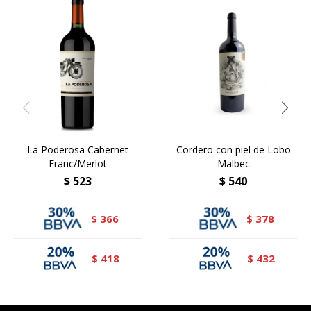
La Poderosa Cabernet
Cordero con piel de Lobo
Franc/Merlot
Malbec
$
523
$
540
366
378
$
$
418
432
$
$