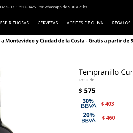
a 14hs - Tel.: 2517-0425. Por Whastapp de 9.30 a 21hs
 ESPIRITUOSAS
CERVEZAS
ACEITES DE OLIVA
REGALOS
Tempranillo Cun
TCdP
$
575
403
$
460
$