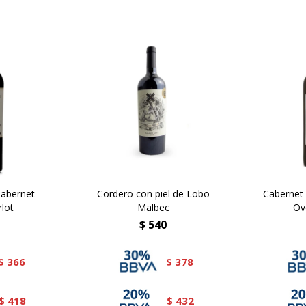
Cabernet
Cordero con piel de Lobo
Cabernet
lot
Malbec
Ov
$
540
366
378
$
$
418
432
$
$