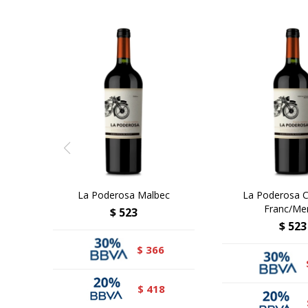
La Poderosa Malbec
La Poderosa 
Franc/Mer
$
523
$
523
366
$
418
$