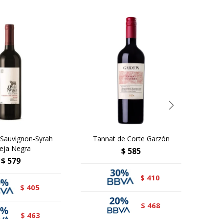
 Sauvignon-Syrah
Tannat de Corte Garzón
Ca
eja Negra
$
585
$
579
410
$
405
$
468
$
463
$