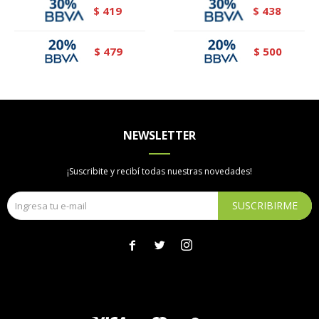
419
438
$
$
479
500
$
$
NEWSLETTER
¡Suscribite y recibí todas nuestras novedades!
SUSCRIBIRME


