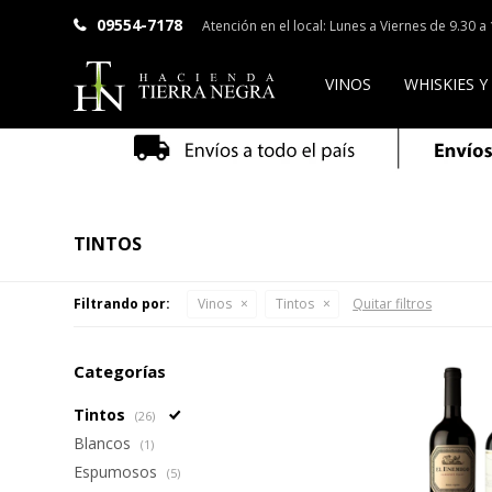
09554-7178
Atención en el local: Lunes a Viernes de 9.30 
VINOS
WHISKIES Y
TINTOS
Filtrando por:
Vinos
Tintos
Quitar filtros
Categorías
Tintos
(26)
Blancos
(1)
Espumosos
(5)