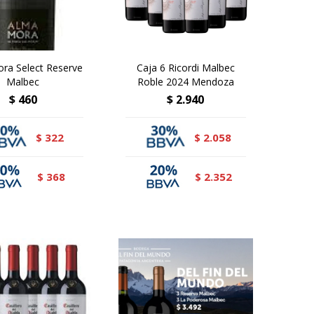
ra Select Reserve
Caja 6 Ricordi Malbec
Malbec
Roble 2024 Mendoza
$
460
$
2.940
322
2.058
$
$
368
2.352
$
$