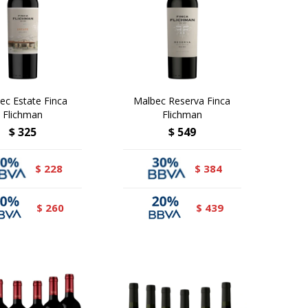
ec Estate Finca
Malbec Reserva Finca
Flichman
Flichman
$
325
$
549
228
384
$
$
260
439
$
$