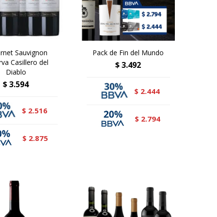
rnet Sauvignon
Pack de Fin del Mundo
va Casillero del
$
3.492
Diablo
$
3.594
2.444
$
2.516
$
2.794
$
2.875
$