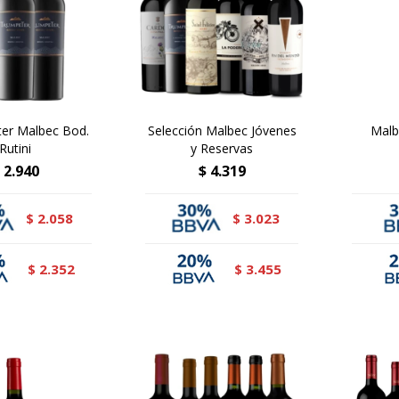
er Malbec Bod.
Selección Malbec Jóvenes
Malb
Rutini
y Reservas
2.940
$
4.319
2.058
3.023
$
$
2.352
3.455
$
$