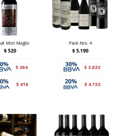
at Mori Maglio
Pack Nro. 4
$
520
$
5.190
364
3.633
$
$
416
4.152
$
$