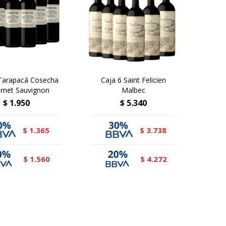
 Tarapacá Cosecha
Caja 6 Saint Felicien
rnet Sauvignon
Malbec
$
1.950
$
5.340
1.365
3.738
$
$
1.560
4.272
$
$