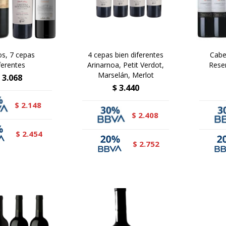
os, 7 cepas
4 cepas bien diferentes
Cabe
ferentes
Arinarnoa, Petit Verdot,
Reser
Marselán, Merlot
3.068
$
3.440
2.148
$
2.408
$
2.454
$
2.752
$