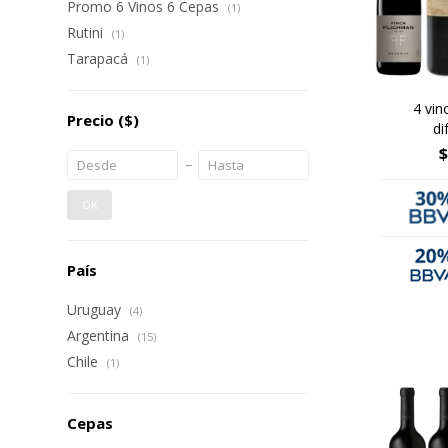
Promo 6 Vinos 6 Cepas
(1)
Rutini
(1)
Tarapacá
(1)
4 vin
Precio
($)
di
$
OK
País
Uruguay
(4)
Argentina
(15)
Chile
(1)
Cepas