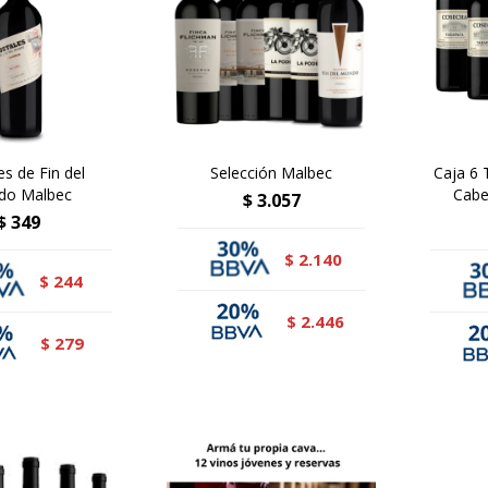
es de Fin del
Selección Malbec
Caja 6
do Malbec
Cabe
$
3.057
$
349
2.140
$
244
$
2.446
$
279
$