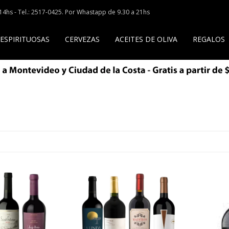
a 14hs - Tel.: 2517-0425. Por Whastapp de 9.30 a 21hs
 ESPIRITUOSAS
CERVEZAS
ACEITES DE OLIVA
REGALOS