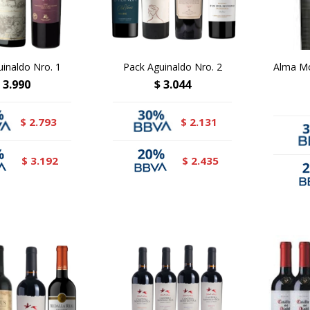
uinaldo Nro. 1
Pack Aguinaldo Nro. 2
Alma Mo
3.990
$
3.044
2.793
2.131
$
$
3.192
2.435
$
$