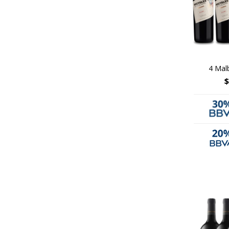
4 Mal
$