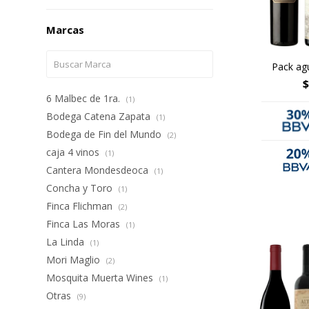
Marcas
Pack ag
$
6 Malbec de 1ra.
(1)
Bodega Catena Zapata
(1)
Bodega de Fin del Mundo
(2)
caja 4 vinos
(1)
Cantera Mondesdeoca
(1)
Concha y Toro
(1)
Finca Flichman
(2)
Finca Las Moras
(1)
La Linda
(1)
Mori Maglio
(2)
Mosquita Muerta Wines
(1)
Otras
(9)