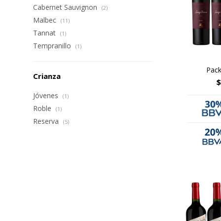
Cabernet Sauvignon
(2)
Malbec
(11)
Tannat
(1)
Tempranillo
(1)
Pack
Crianza
$
Jóvenes
(1)
Roble
(1)
Reserva
(5)