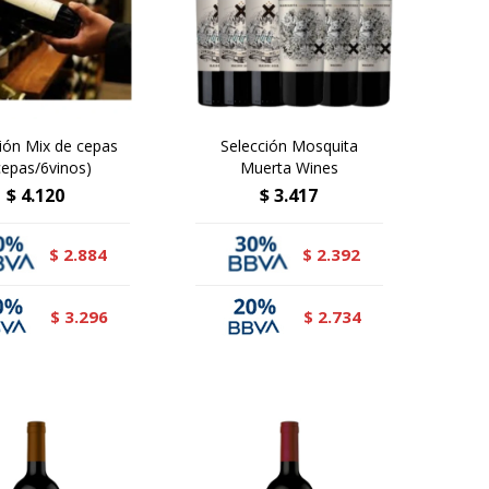
ión Mix de cepas
Selección Mosquita
cepas/6vinos)
Muerta Wines
$
4.120
$
3.417
2.884
2.392
$
$
3.296
2.734
$
$