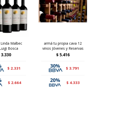
 Linda Malbec
armá tu propia cava 12
Luigi Bosca
vinos Jóvenes y Reservas
3.330
$
5.416
2.331
3.791
$
$
2.664
4.333
$
$