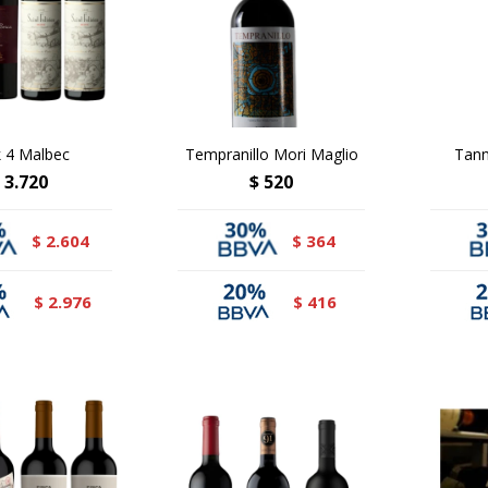
 4 Malbec
Tempranillo Mori Maglio
Tann
3.720
$
520
2.604
364
$
$
2.976
416
$
$