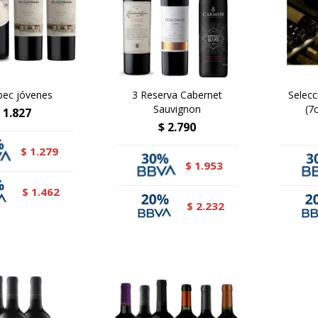
bec jóvenes
3 Reserva Cabernet
Selecc
Sauvignon
(7
1.827
$
2.790
1.279
$
1.953
$
1.462
$
2.232
$