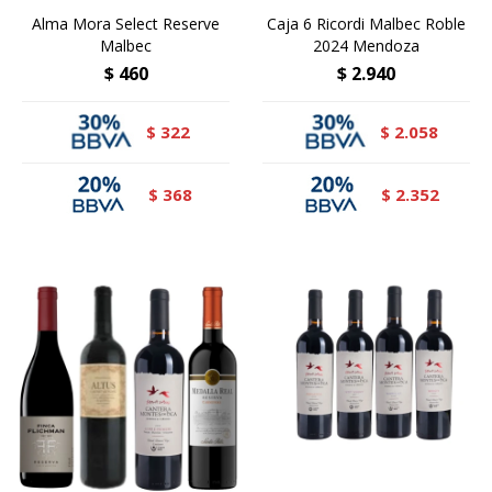
Alma Mora Select Reserve
Caja 6 Ricordi Malbec Roble
Malbec
2024 Mendoza
$
460
$
2.940
322
2.058
$
$
368
2.352
$
$