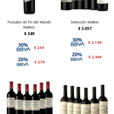
Postales de Fin del Mundo
Selección Malbec
Malbec
$
3.057
$
349
2.140
$
244
$
2.446
$
279
$