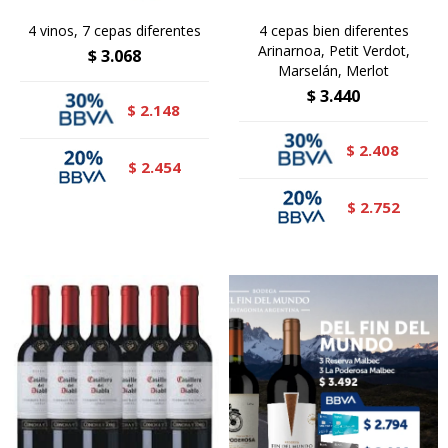
4 vinos, 7 cepas diferentes
4 cepas bien diferentes
Arinarnoa, Petit Verdot,
$
3.068
Marselán, Merlot
$
3.440
2.148
$
2.408
$
2.454
$
2.752
$