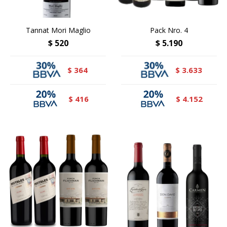
Tannat Mori Maglio
Pack Nro. 4
$
520
$
5.190
364
3.633
$
$
416
4.152
$
$