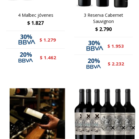
4 Malbec jóvenes
3 Reserva Cabernet
Sauvignon
$
1.827
$
2.790
1.279
$
1.953
$
1.462
$
2.232
$