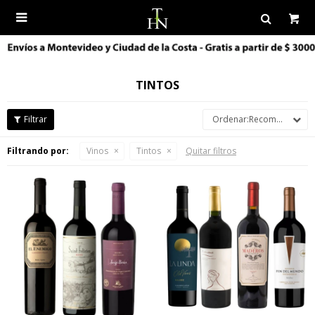

TINTOS
Recomendados
Filtrando por:
Vinos
Tintos
Quitar filtros