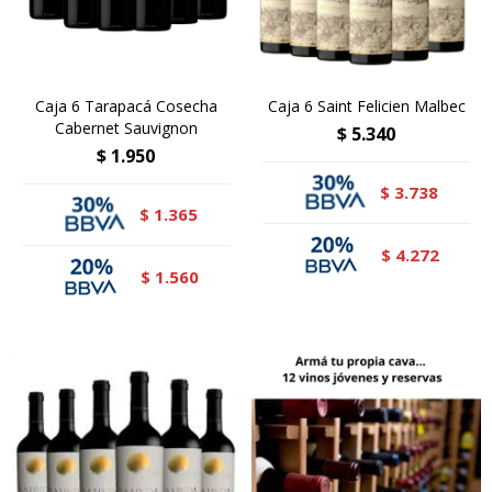
Caja 6 Tarapacá Cosecha
Caja 6 Saint Felicien Malbec
Cabernet Sauvignon
$
5.340
$
1.950
3.738
$
1.365
$
4.272
$
1.560
$