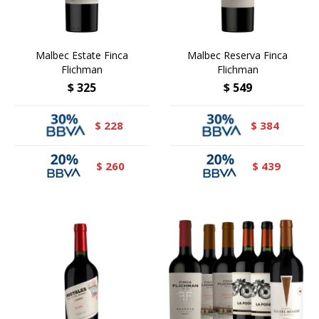
Malbec Estate Finca
Malbec Reserva Finca
Flichman
Flichman
$
325
$
549
228
384
$
$
260
439
$
$