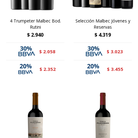
4 Trumpeter Malbec Bod.
Selección Malbec Jóvenes y
Rutini
Reservas
$
2.940
$
4.319
2.058
3.023
$
$
2.352
3.455
$
$