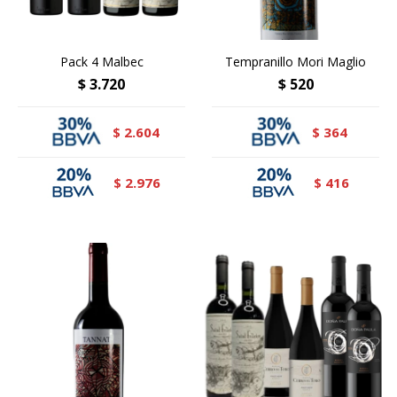
Pack 4 Malbec
Tempranillo Mori Maglio
$
3.720
$
520
2.604
364
$
$
2.976
416
$
$