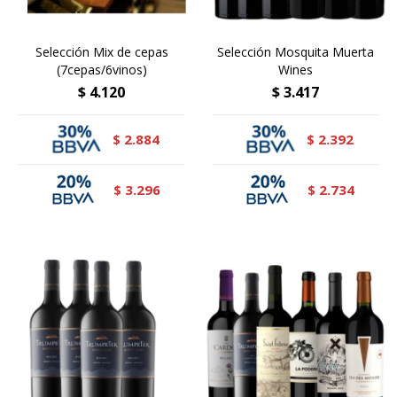
Selección Mix de cepas
Selección Mosquita Muerta
(7cepas/6vinos)
Wines
$
4.120
$
3.417
2.884
2.392
$
$
3.296
2.734
$
$