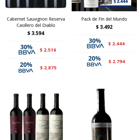
Cabernet Sauvignon Reserva
Pack de Fin del Mundo
Casillero del Diablo
$
3.492
$
3.594
2.444
$
2.516
$
2.794
$
2.875
$