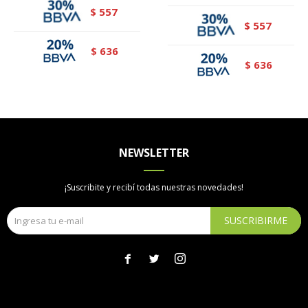
557
$
557
$
636
$
636
$
NEWSLETTER
¡Suscribite y recibí todas nuestras novedades!
SUSCRIBIRME


