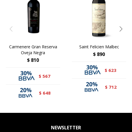
Carmenere Gran Reserva
Saint Felicien Malbec
Oveja Negra
$
890
$
810
623
$
567
$
712
$
648
$
NEWSLETTER