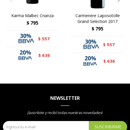
Karma Malbec Crianza
Carmenere Laposotolle
Grand Selection 2017
$
795
$
795
557
$
557
$
636
$
636
$
NEWSLETTER
¡Suscribite y recibí todas nuestras novedades!
SUSCRIBIRME