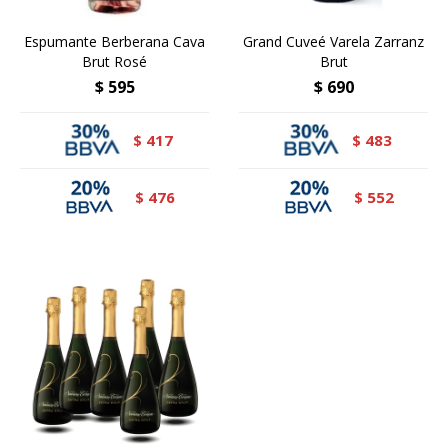
Espumante Berberana Cava
Grand Cuveé Varela Zarranz
Brut Rosé
Brut
$
595
$
690
417
483
$
$
476
552
$
$