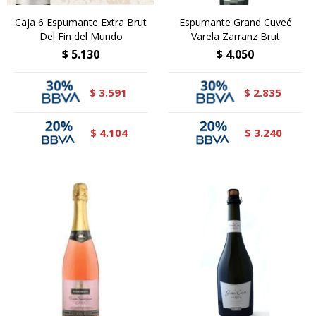
Caja 6 Espumante Extra Brut
Espumante Grand Cuveé
Del Fin del Mundo
Varela Zarranz Brut
$
5.130
$
4.050
3.591
2.835
$
$
4.104
3.240
$
$