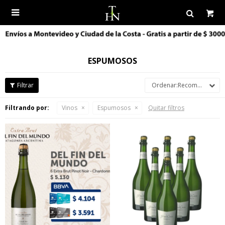

ESPUMOSOS
Recomendados
Filtrando por:
Vinos
Espumosos
Quitar filtros