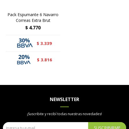
Pack Espumante 6 Navarro
Correas Extra Brut
$
4.770
3.339
$
3.816
$
NEWSLETTER
¡Suscribite y recibí todas nuestras novedades!
SUSCRIBIRME