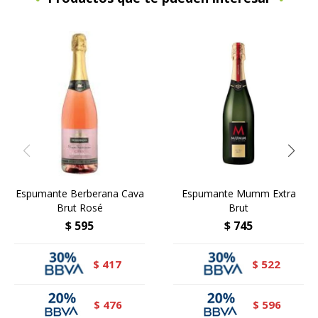
Espumante Berberana Cava
Espumante Mumm Extra
Brut Rosé
Brut
$
595
$
745
417
522
$
$
476
596
$
$