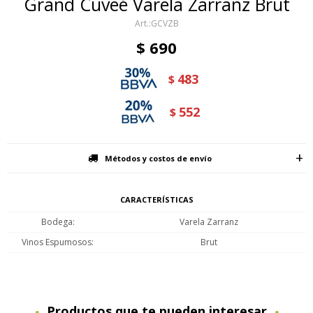
Grand Cuveé Varela Zarranz Brut
GCVZB
$
690
483
$
552
$
Métodos y costos de envío
CARACTERÍSTICAS
Bodega
Varela Zarranz
Vinos Espumosos
Brut
Productos que te pueden interesar