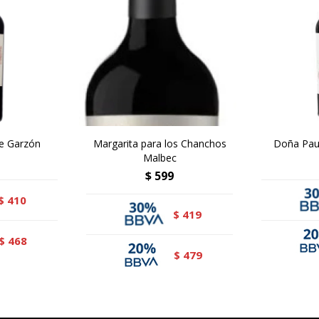
e Garzón
Margarita para los Chanchos
Doña Pau
Malbec
$
599
410
$
419
$
468
$
479
$