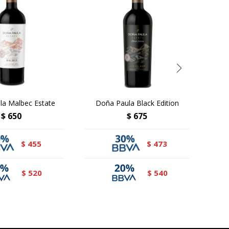
la Malbec Estate
Doña Paula Black Edition
T
$
650
$
675
455
473
$
$
520
540
$
$