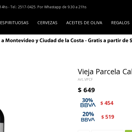
a 14hs - Tel.: 2517-0425. Por Whastapp de 9.30 a 21hs
 ESPIRITUOSAS
CERVEZAS
ACEITES DE OLIVA
REGALOS
Vieja Parcela C
VPCF
$
649
454
$
519
$