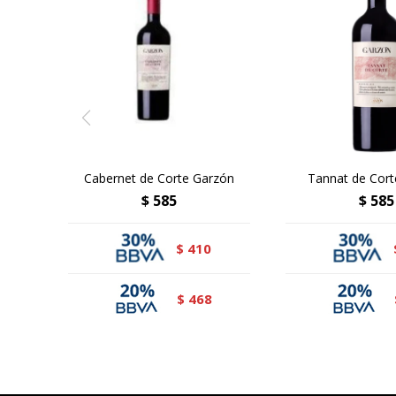
Cabernet de Corte Garzón
Tannat de Cort
$
585
$
585
410
$
468
$