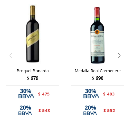
Broquel Bonarda
Medalla Real Carmenere
$
679
$
690
475
483
$
$
543
552
$
$