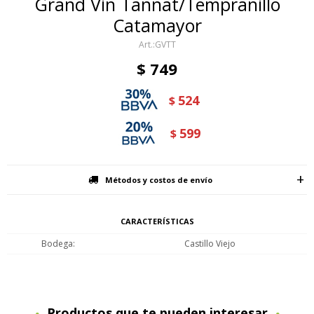
Grand Vin Tannat/Tempranillo
Catamayor
GVTT
$
749
524
$
599
$
Métodos y costos de envío
CARACTERÍSTICAS
Bodega
Castillo Viejo
Productos que te pueden interesar