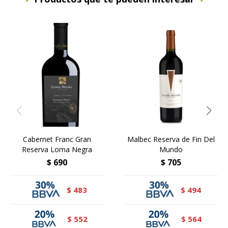
Cabernet Franc Gran
Malbec Reserva de Fin Del
Reserva Loma Negra
Mundo
$
690
$
705
483
494
$
$
552
564
$
$