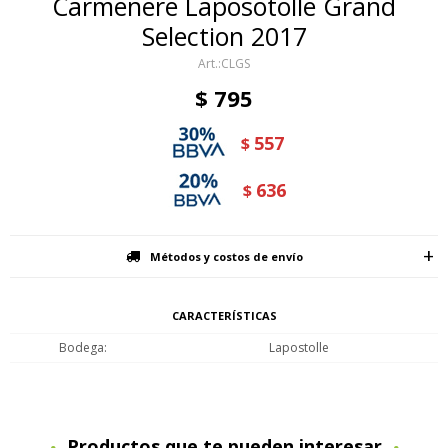
Carmenere Laposotolle Grand
Selection 2017
CLGS
$
795
557
$
636
$
Métodos y costos de envío
CARACTERÍSTICAS
Bodega
Lapostolle
Productos que te pueden interesar