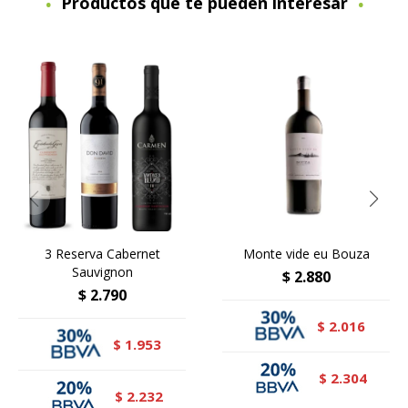
Productos que te pueden interesar
3 Reserva Cabernet
Monte vide eu Bouza
Sauvignon
$
2.880
$
2.790
2.016
$
1.953
$
2.304
$
2.232
$