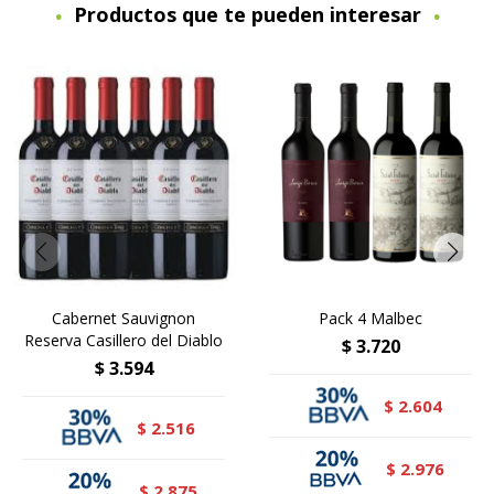
Productos que te pueden interesar
Cabernet Sauvignon
Pack 4 Malbec
Reserva Casillero del Diablo
$
3.720
$
3.594
2.604
$
2.516
$
2.976
$
2.875
$