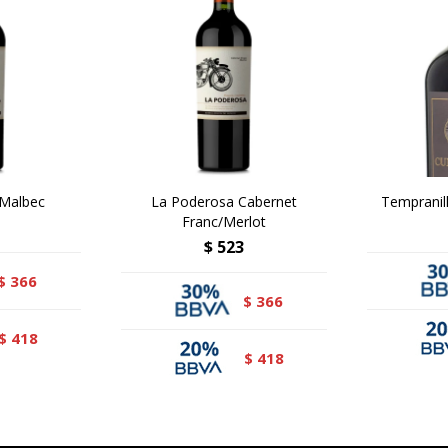
 Malbec
La Poderosa Cabernet
Tempranil
Franc/Merlot
$
523
366
$
366
$
418
$
418
$