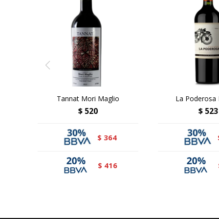
Tannat Mori Maglio
La Poderosa
$
520
$
523
364
$
416
$