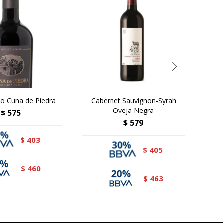
lo Cuna de Piedra
Cabernet Sauvignon-Syrah
T
Oveja Negra
$
575
$
579
403
$
405
$
460
$
463
$