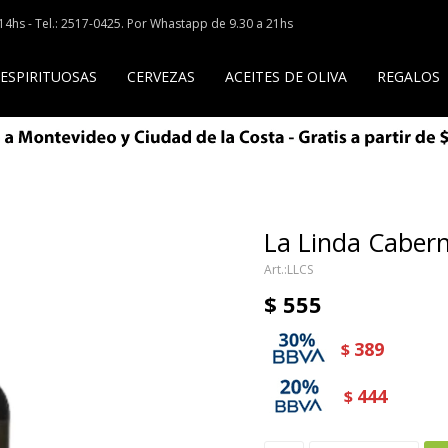
a 14hs - Tel.: 2517-0425. Por Whastapp de 9.30 a 21hs
 ESPIRITUOSAS
CERVEZAS
ACEITES DE OLIVA
REGALOS
La Linda Caber
LLCS
$
555
389
$
444
$