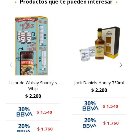
Productos que te pueden interesar
Licor de Whisky Shanky´s
Jack Daniels Honey 750ml
Whip
$
2.200
$
2.200
1.540
$
1.540
$
1.760
$
1.760
$