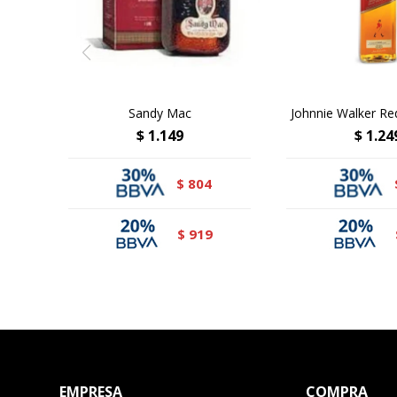
Sandy Mac
Johnnie Walker Red
$
1.149
$
1.24
804
$
919
$
EMPRESA
COMPRA