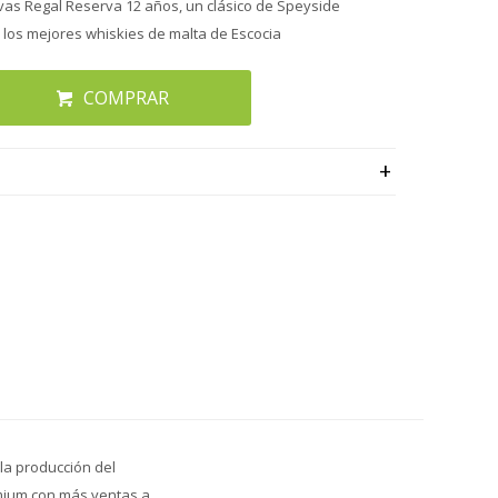
ivas Regal Reserva 12 años, un clásico de Speyside
los mejores whiskies de malta de Escocia
COMPRAR
la producción del
mium con más ventas a