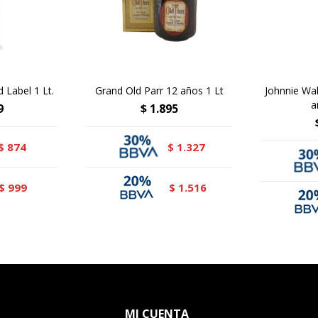
 Label 1 Lt.
Grand Old Parr 12 años 1 Lt
Johnnie Wal
a
9
$
1.895
874
1.327
$
$
999
1.516
$
$
MI CUENTA