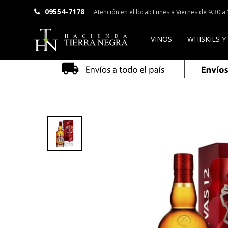
09554-7178
Atención en el local: Lunes a Viernes de 9.30 
VINOS
WHISKIES Y