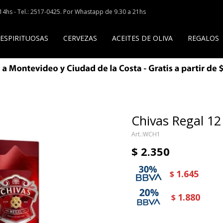
a 14hs - Tel.: 2517-0425. Por Whastapp de 9.30 a 21hs
 ESPIRITUOSAS
CERVEZAS
ACEITES DE OLIVA
REGALOS
Chivas Regal 12
WCH1
$
2.350
1.645
$
1.880
$