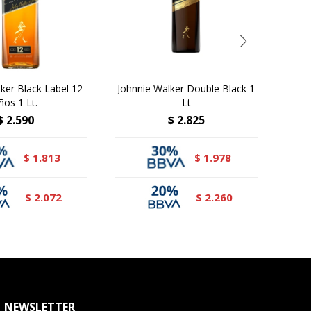
ker Black Label 12
Johnnie Walker Double Black 1
S
ños 1 Lt.
Lt
$
2.590
$
2.825
1.813
1.978
$
$
2.072
2.260
$
$
NEWSLETTER