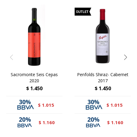
Sacromonte Seis Cepas
Penfolds Shiraz- Cabernet
2020
2017
$
1.450
$
1.450
1.015
1.015
$
$
1.160
1.160
$
$