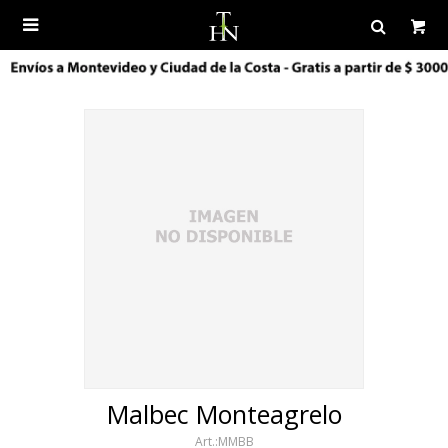

Malbec Monteagrelo
MMBB