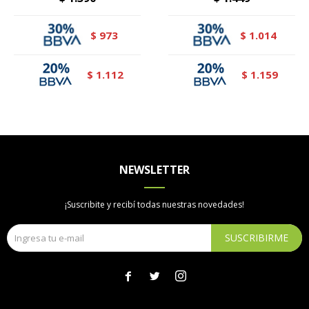
973
1.014
$
$
1.112
1.159
$
$
NEWSLETTER
¡Suscribite y recibí todas nuestras novedades!
SUSCRIBIRME


