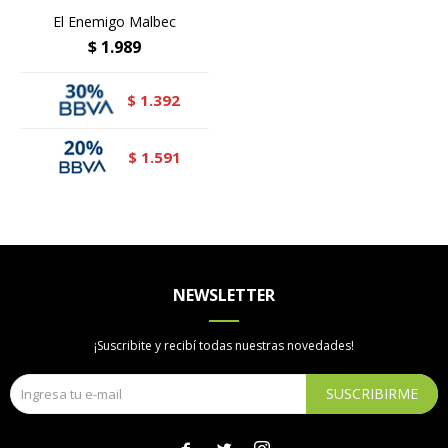
El Enemigo Malbec
$
1.989
1.392
$
1.591
$
NEWSLETTER
¡Suscribite y recibí todas nuestras novedades!
SUSCRIBIRME