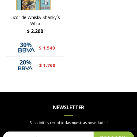
Licor de Whisky Shanky´s
Whip
$
2.200
1.540
$
1.760
$
NEWSLETTER
¡Suscribite y recibí todas nuestras novedades!