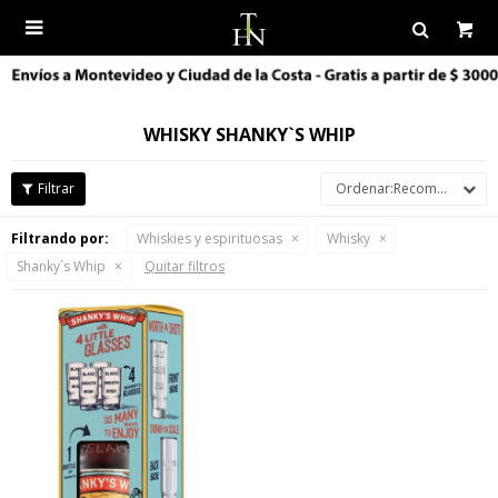

WHISKY SHANKY`S WHIP
Recomendados
Filtrando por:
Whiskies y espirituosas
Whisky
Shanky`s Whip
Quitar filtros