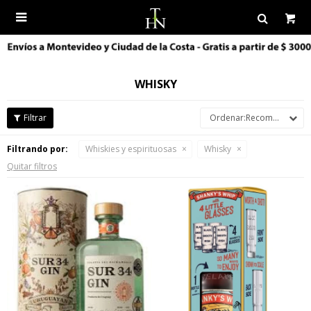

WHISKY
Recomendados
Filtrando por:
Whiskies y espirituosas
Whisky
Quitar filtros