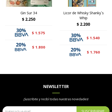
Gin Sur 34
Licor de Whisky Shanky´s
Whip
$
2.250
$
2.200
1.575
$
1.540
$
1.800
$
1.760
$
NEWSLETTER
¡Suscribite y recibí todas nuestras novedades!
SUSCRIBIRME