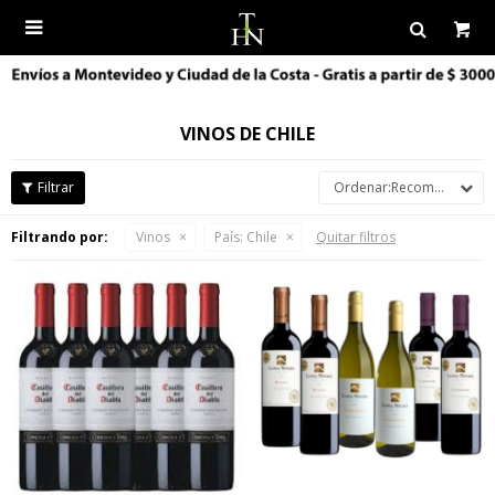

VINOS DE CHILE
Recomendados
Filtrando por:
Vinos
País:
Chile
Quitar filtros