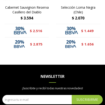
Cabernet Sauvignon Reserva
Selección Loma Negra
Casillero del Diablo
(Chile)
$
3.594
$
2.070
2.516
1.449
$
$
2.875
1.656
$
$
NEWSLETTER
¡Suscribite y recibí todas nuestras novedades!
SUSCRIBIRME