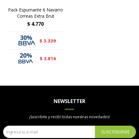
Pack Espumante 6 Navarro
Correas Extra Brut
$
4.770
3.339
$
3.816
$
NEWSLETTER
¡Suscribite y recibí todas nuestras novedades!
SUSCRIBIRME