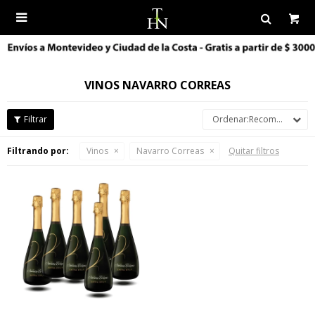

VINOS NAVARRO CORREAS
Recomendados
Filtrando por:
Vinos
Navarro Correas
Quitar filtros