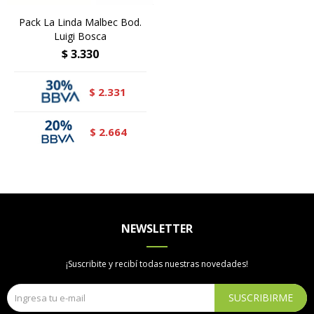
Pack La Linda Malbec Bod.
Luigi Bosca
$
3.330
2.331
$
2.664
$
NEWSLETTER
¡Suscribite y recibí todas nuestras novedades!
SUSCRIBIRME