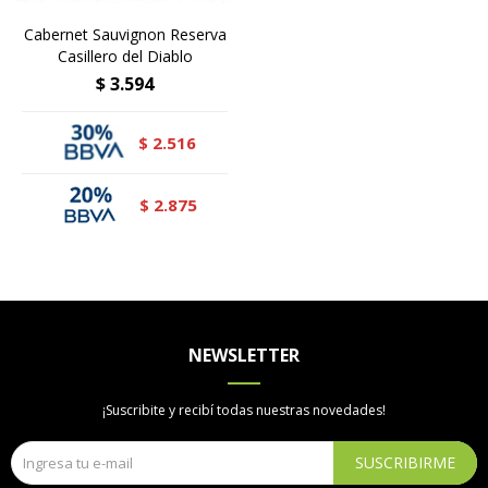
Cabernet Sauvignon Reserva
Casillero del Diablo
$
3.594
2.516
$
2.875
$
NEWSLETTER
¡Suscribite y recibí todas nuestras novedades!
SUSCRIBIRME