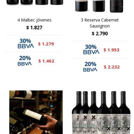
4 Malbec jóvenes
3 Reserva Cabernet
Sauvignon
$
1.827
$
2.790
1.279
$
1.953
$
1.462
$
2.232
$