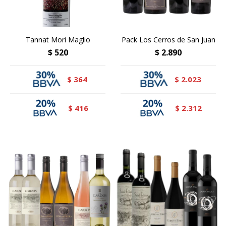
Tannat Mori Maglio
Pack Los Cerros de San Juan
$
520
$
2.890
364
2.023
$
$
416
2.312
$
$