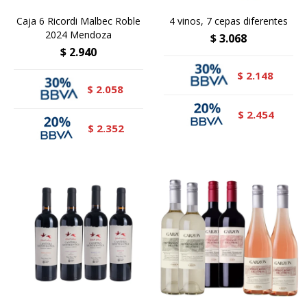
Caja 6 Ricordi Malbec Roble
4 vinos, 7 cepas diferentes
2024 Mendoza
$
3.068
$
2.940
2.148
$
2.058
$
2.454
$
2.352
$