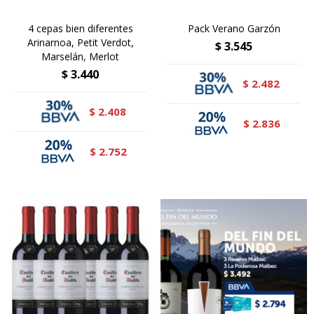
4 cepas bien diferentes
Pack Verano Garzón
Arinarnoa, Petit Verdot,
$
3.545
Marselán, Merlot
$
3.440
2.482
$
2.408
$
2.836
$
2.752
$