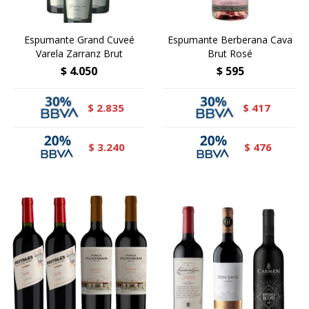
Espumante Grand Cuveé
Espumante Berberana Cava
Varela Zarranz Brut
Brut Rosé
$
4.050
$
595
2.835
417
$
$
3.240
476
$
$