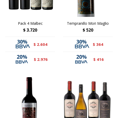
Pack 4 Malbec
Tempranillo Mori Maglio
$
3.720
$
520
2.604
364
$
$
2.976
416
$
$