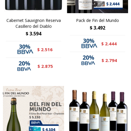
Cabernet Sauvignon Reserva
Pack de Fin del Mundo
Casillero del Diablo
$
3.492
$
3.594
2.444
$
2.516
$
2.794
$
2.875
$