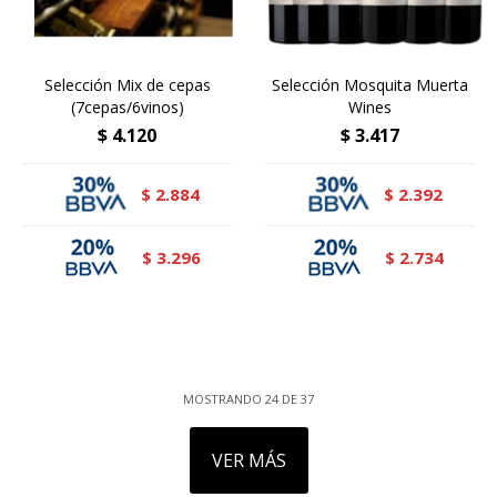
Selección Mix de cepas
Selección Mosquita Muerta
(7cepas/6vinos)
Wines
$
4.120
$
3.417
2.884
2.392
$
$
3.296
2.734
$
$
MOSTRANDO
24
DE
37
VER MÁS