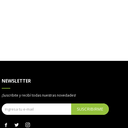
NEWSLETTER
¡Suscribite y recibí todas nuestras novedades!
SUSCRIBIRME


