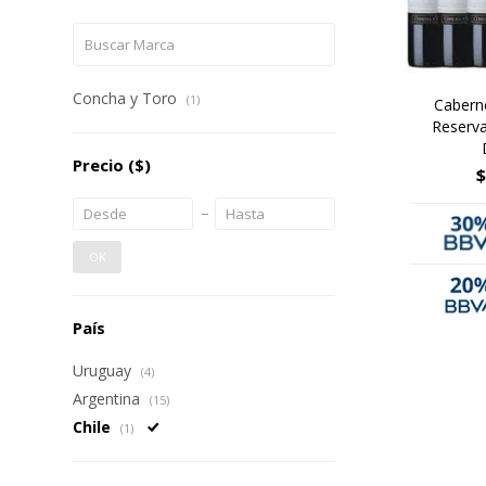
Concha y Toro
(1)
Cabern
Reserva
Precio
($)
$
OK
País
Uruguay
(4)
Argentina
(15)
Chile
(1)