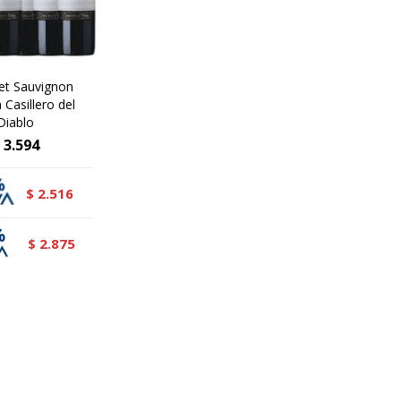
et Sauvignon
 Casillero del
Diablo
3.594
2.516
$
2.875
$