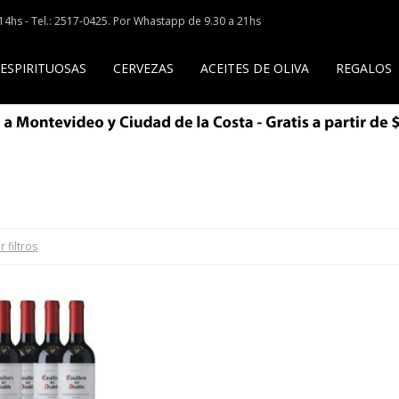
a 14hs - Tel.: 2517-0425. Por Whastapp de 9.30 a 21hs
 ESPIRITUOSAS
CERVEZAS
ACEITES DE OLIVA
REGALOS
r filtros