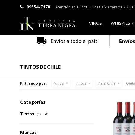
09554-7178
Atención en el local: Lunes a Viernes de 9.30 
VINOS
WHISKIES Y
TINTOS DE CHILE
Filtrando por:
Vinos
Tintos
País:
Chile
Quita
Categorías
Tintos
(1)
Marcas