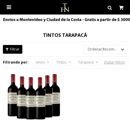

TINTOS TARAPACÁ
Recomendados
Filtrando por:
Vinos
Tintos
Tarapacá
Quitar filtros