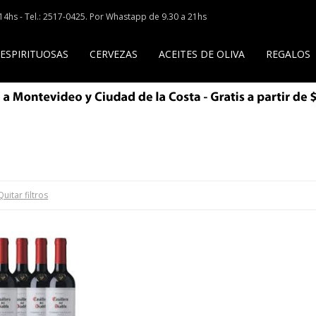
a 14hs - Tel.: 2517-0425. Por Whastapp de 9.30 a 21hs
 ESPIRITUOSAS
CERVEZAS
ACEITES DE OLIVA
REGALOS
Quitar filtros