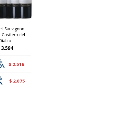
et Sauvignon
 Casillero del
Diablo
3.594
2.516
$
2.875
$