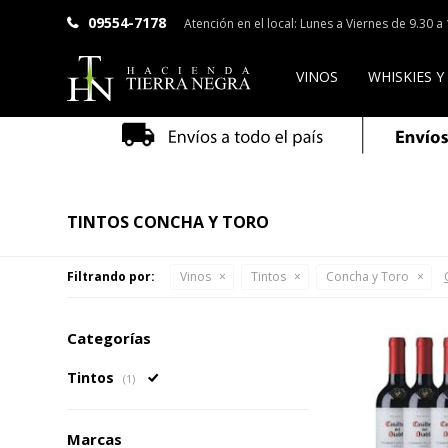
09554-7178
Atención en el local: Lunes a Viernes de 9.30 
VINOS
WHISKIES Y
TINTOS CONCHA Y TORO
Filtrando por:
Vinos
Tintos
Concha y Toro
Categorías
Tintos
(1)
Marcas