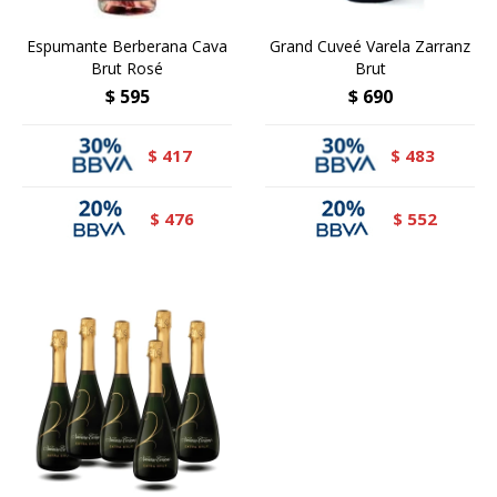
Espumante Berberana Cava
Grand Cuveé Varela Zarranz
Brut Rosé
Brut
$
595
$
690
417
483
$
$
476
552
$
$