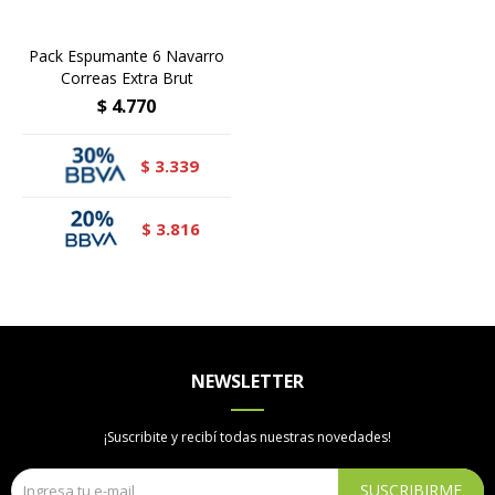
Pack Espumante 6 Navarro
Correas Extra Brut
$
4.770
3.339
$
3.816
$
NEWSLETTER
¡Suscribite y recibí todas nuestras novedades!
SUSCRIBIRME