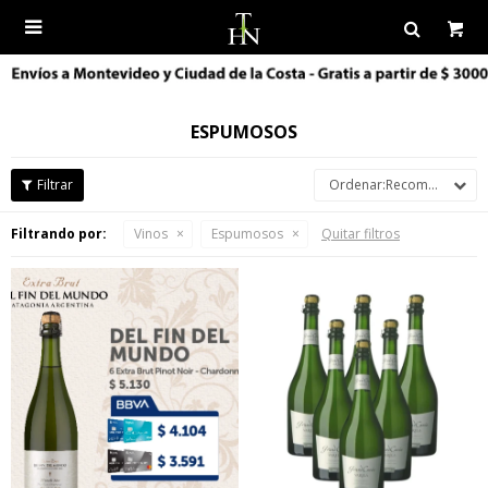

ESPUMOSOS
Recomendados
Filtrando por:
Vinos
Espumosos
Quitar filtros