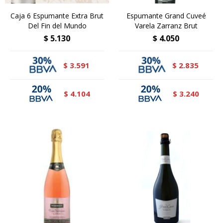
Caja 6 Espumante Extra Brut
Espumante Grand Cuveé
Del Fin del Mundo
Varela Zarranz Brut
$
5.130
$
4.050
3.591
2.835
$
$
4.104
3.240
$
$